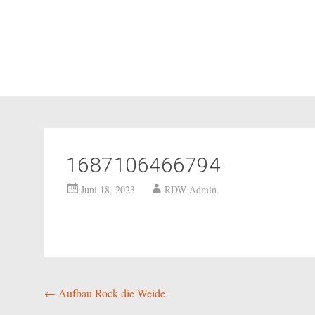
1687106466794
Juni 18, 2023
RDW-Admin
Beitragsnavigation
←
Aufbau Rock die Weide