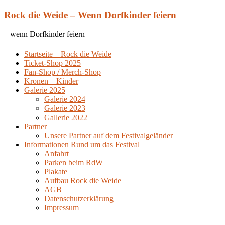
Zum
Rock die Weide – Wenn Dorfkinder feiern
Inhalt
springen
– wenn Dorfkinder feiern –
Startseite – Rock die Weide
Ticket-Shop 2025
Fan-Shop / Merch-Shop
Kronen – Kinder
Galerie 2025
Galerie 2024
Galerie 2023
Gallerie 2022
Partner
Unsere Partner auf dem Festivalgeländer
Informationen Rund um das Festival
Anfahrt
Parken beim RdW
Plakate
Aufbau Rock die Weide
AGB
Datenschutzerklärung
Impressum